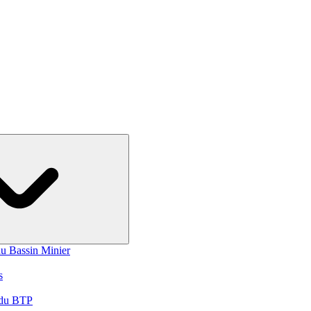
du Bassin Minier
s
r du BTP