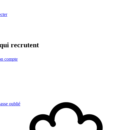
cter
qui recrutent
on compte
asse oublié