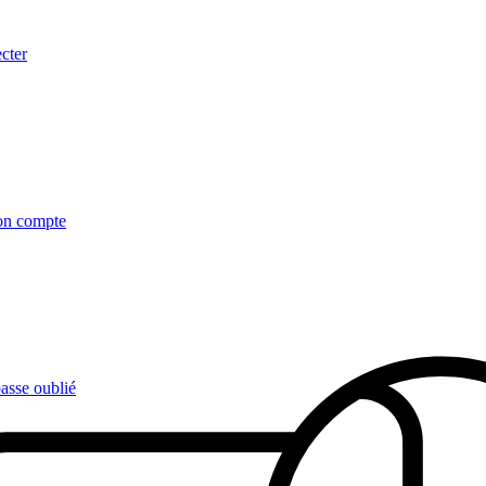
cter
on compte
asse oublié