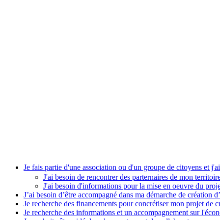
Je fais partie d'une association ou d'un groupe de citoyens et j'a
J'ai besoin de rencontrer des parternaires de mon territoir
J'ai besoin d'informations pour la mise en oeuvre du proje
J’ai besoin d’être accompagné dans ma démarche de création d’
Je recherche des financements pour concrétiser mon projet de c
Je recherche des informations et un accompagnement sur l'écono