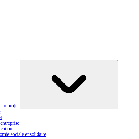
i un projet
e
t
entreprise
réation
mie sociale et solidaire